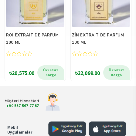
ROJ EXTRAIT DE PARFUM
ZÎN EXTRAIT DE PARFUM
100 ML
100 ML
0
0
out
out
of
of
Ücretsiz
Ücretsiz
₺
20,575.00
₺
22,099.00
5
5
Kargo
Kargo
Müşteri Hizmetleri
+90 537 567 77 87
Mobil
Uygulamalar