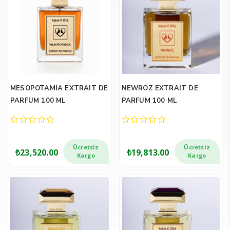
MESOPOTAMIA EXTRAIT DE
NEWROZ EXTRAIT DE
PARFUM 100 ML
PARFUM 100 ML
0
0
out
out
of
of
Ücretsiz
Ücretsiz
₺
23,520.00
₺
19,813.00
5
5
Kargo
Kargo