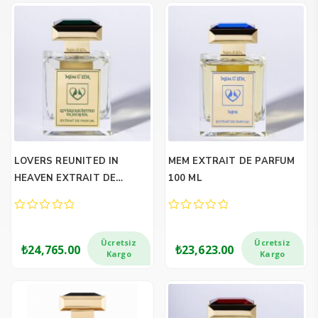
LOVERS REUNITED IN
MEM EXTRAIT DE PARFUM
HEAVEN EXTRAIT DE
100 ML
PARFUM 100 ML
0
0
out
out
of
of
Ücretsiz
Ücretsiz
₺
24,765.00
₺
23,623.00
5
5
Kargo
Kargo