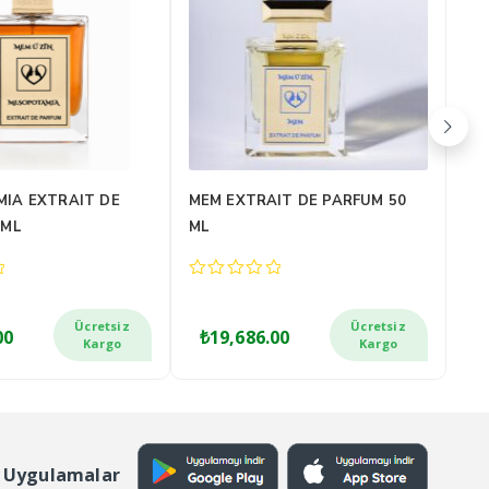
TRAIT DE PARFUM
MESOPOTAMIA EXTRAIT DE
RO
PARFUM 100 ML
0
0
out
out
of
of
Ücretsiz
Ücretsiz
00
₺
23,520.00
₺
5
5
Kargo
Kargo
 Uygulamalar