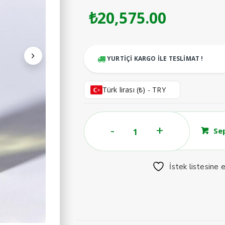
₺
20,575.00
YURTİÇİ KARGO İLE TESLİMAT !
Türk lirası (₺) - TRY
ROJ
Se
EXTRAIT
DE
PARFUM
İstek listesine 
100
ML
adet