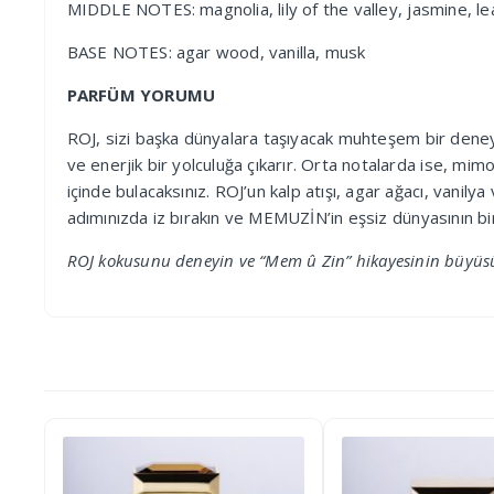
MIDDLE NOTES: magnolia, lily of the valley, jasmine, le
BASE NOTES: agar wood, vanilla, musk
PARFÜM YORUMU
ROJ, sizi başka dünyalara taşıyacak muhteşem bir deney
ve enerjik bir yolculuğa çıkarır. Orta notalarda ise, m
içinde bulacaksınız. ROJ’un kalp atışı, agar ağacı, vanily
adımınızda iz bırakın ve MEMUZİN’in eşsiz dünyasının bir
ROJ kokusunu deneyin ve “Mem û Zin” hikayesinin büyüsü