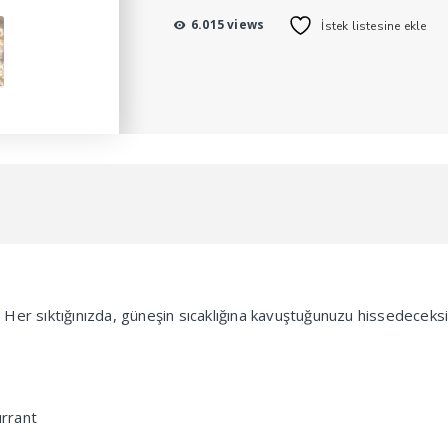
6.015 views
İstek listesine ekle
. Her sıktığınızda, güneşin sıcaklığına kavuştuğunuzu hissedeceksi
rrant