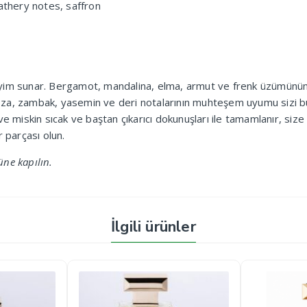
athery notes, saffron
im sunar. Bergamot, mandalina, elma, armut ve frenk üzümünün çar
imoza, zambak, yasemin ve deri notalarının muhteşem uyumu sizi bü
a ve miskin sıcak ve baştan çıkarıcı dokunuşları ile tamamlanır, si
 parçası olun.
ne kapılın.
İlgili ürünler