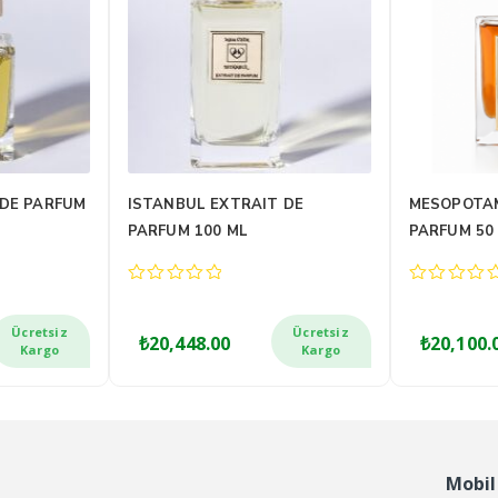
IN HEAVEN
ZÎN EXTRAIT DE PARFUM 100
NEWROZ EX
M 100 ML
ML
50 ML
0
0
out
out
of
of
Ücretsiz
Ücretsiz
₺
22,099.00
₺
17,904.
5
5
Kargo
Kargo
Mobil