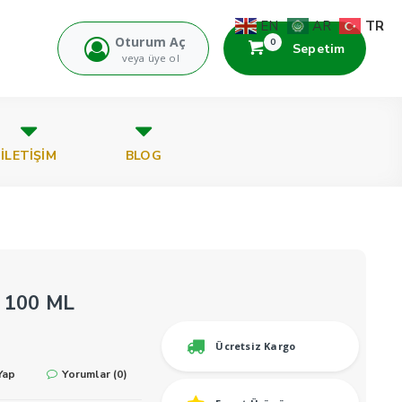
TR
EN
AR
Oturum Aç
0
Sepetim
veya üye ol
İLETİŞİM
BLOG
 100 ML
Ücretsiz Kargo
Yap
Yorumlar (0)