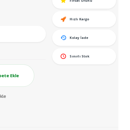
Fırsat Ürünü
Hızlı Kargo
Kolay İade
Sınırlı Stok
pete Ekle
ekle