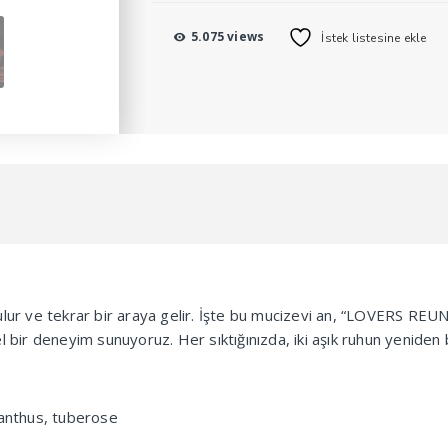
50
ML
5.075 views
İstek listesine ekle
adet
ni bulur ve tekrar bir araya gelir. İşte bu mucizevi an, “LOVERS 
özel bir deneyim sunuyoruz. Her sıktığınızda, iki aşık ruhun yenid
anthus, tuberose