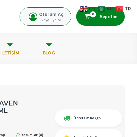
TR
EN
AR
Oturum Aç
0
Sepetim
veya üye ol
İLETİŞİM
BLOG
EAVEN
ML
Ücretsiz Kargo
Yap
Yorumlar (0)