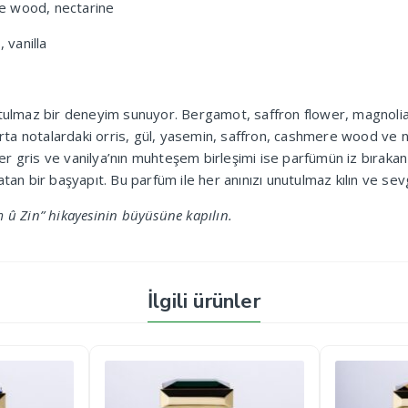
e wood, nectarine
 vanilla
maz bir deneyim sunuyor. Bergamot, saffron flower, magnolia, o
Orta notalardaki orris, gül, yasemin, saffron, cashmere wood ve n
 gris ve vanilya’nın muhteşem birleşimi ise parfümün iz bırakan 
ir başyapıt. Bu parfüm ile her anınızı unutulmaz kılın ve sevgini
 Zin” hikayesinin büyüsüne kapılın.
İlgili ürünler