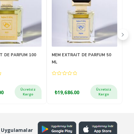
XTRAIT DE PARFUM
OUD EXTRAIT DE PARFUM 100
ME
ML
PA
0
0
out
out
of
of
Ücretsiz
Ücretsiz
00
₺
21,092.40
₺
5
5
Kargo
Kargo
 Uygulamalar