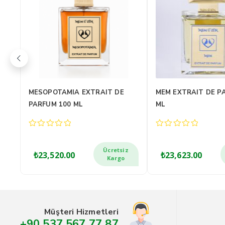
0
ZÎN EXTRAIT DE PARFUM 100
NEWROZ EXTRAIT 
ML
100 ML
0
0
out
out
of
of
z
Ücretsiz
₺
22,099.00
₺
19,813.00
5
5
Kargo
Müşteri Hizmetleri
+90 537 567 77 87