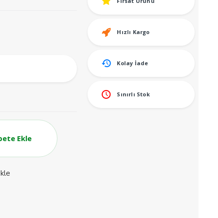
Fırsat Ürünü
Hızlı Kargo
Kolay İade
Sınırlı Stok
pete Ekle
ekle