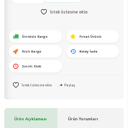
EXTRAIT
DE
İstek listesine ekle
PARFUM
50
ML
adet
Ücretsiz Kargo
Fırsat Ürünü
Hızlı Kargo
Kolay İade
Sınırlı Stok
Paylaş
İstek listesine ekle
Ürün Açıklaması
Ürün Yorumları