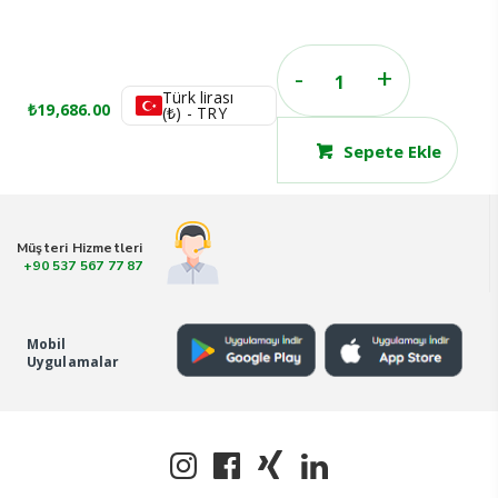
MEM
Türk lirası
EXTRAIT
₺
19,686.00
(₺) - TRY
DE
Sepete Ekle
PARFUM
50
ML
adet
Müşteri Hizmetleri
+90 537 567 77 87
Mobil
Uygulamalar