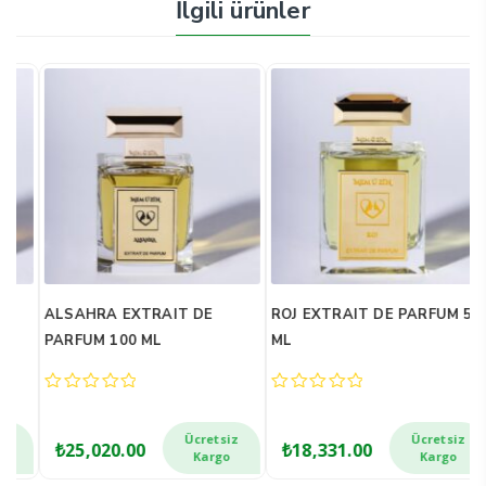
İlgili ürünler
ALSAHRA EXTRAIT DE
ROJ EXTRAIT DE PARFUM 50
M
PARFUM 100 ML
ML
1
0
0
0
out
out
o
of
of
o
Ücretsiz
Ücretsiz
₺
25,020.00
₺
18,331.00
5
5
5
Kargo
Kargo