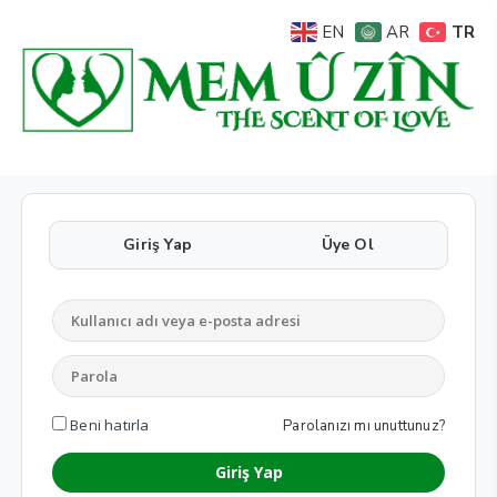
TR
EN
AR
Giriş Yap
Üye Ol
Beni hatırla
Parolanızı mı unuttunuz?
Giriş Yap