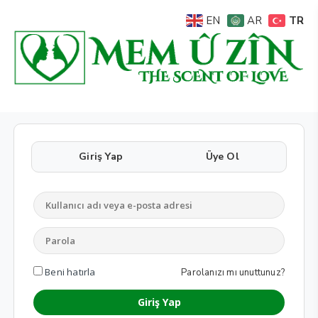
TR
EN
AR
Giriş Yap
Üye Ol
Beni hatırla
Parolanızı mı unuttunuz?
Giriş Yap