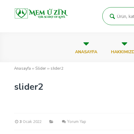
ANASAYFA
HAKKIMIZ
››
››
slider2
Anasayfa
Slider
slider2
3
Ocak 2022
Yorum Yap