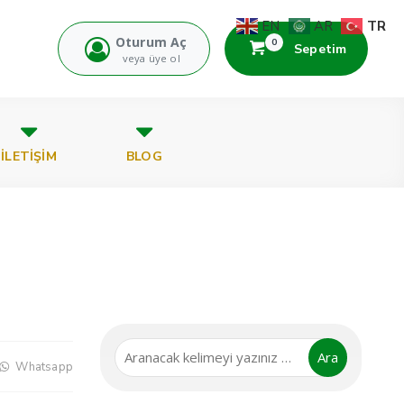
TR
EN
AR
Oturum Aç
0
Sepetim
veya üye ol
İLETİŞİM
BLOG
Ara
Whatsapp