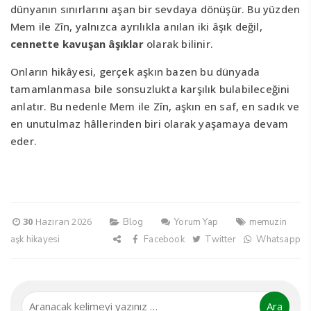
dünyanın sınırlarını aşan bir sevdaya dönüşür. Bu yüzden
Mem ile Zîn, yalnızca ayrılıkla anılan iki âşık değil,
cennette kavuşan âşıklar
olarak bilinir.
Onların hikâyesi, gerçek aşkın bazen bu dünyada
tamamlanmasa bile sonsuzlukta karşılık bulabileceğini
anlatır. Bu nedenle Mem ile Zîn, aşkın en saf, en sadık ve
en unutulmaz hâllerinden biri olarak yaşamaya devam
eder.
30
Haziran 2026
Blog
Yorum Yap
memuzin
aşk hikayesi
Facebook
Twitter
Whatsapp
Ara