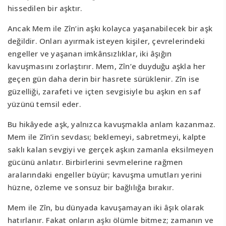
hissedilen bir aşktır.
Ancak Mem ile Zîn’in aşkı kolayca yaşanabilecek bir aşk
değildir. Onları ayırmak isteyen kişiler, çevrelerindeki
engeller ve yaşanan imkânsızlıklar, iki âşığın
kavuşmasını zorlaştırır. Mem, Zîn’e duyduğu aşkla her
geçen gün daha derin bir hasrete sürüklenir. Zîn ise
güzelliği, zarafeti ve içten sevgisiyle bu aşkın en saf
yüzünü temsil eder.
Bu hikâyede aşk, yalnızca kavuşmakla anlam kazanmaz.
Mem ile Zîn’in sevdası; beklemeyi, sabretmeyi, kalpte
saklı kalan sevgiyi ve gerçek aşkın zamanla eksilmeyen
gücünü anlatır. Birbirlerini sevmelerine rağmen
aralarındaki engeller büyür; kavuşma umutları yerini
hüzne, özleme ve sonsuz bir bağlılığa bırakır.
Mem ile Zîn, bu dünyada kavuşamayan iki âşık olarak
hatırlanır. Fakat onların aşkı ölümle bitmez; zamanın ve